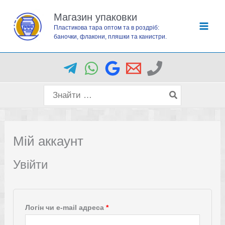
Перейти
Магазин упаковки
до
Пластикова тара оптом та в роздріб:
вмісту
баночки, флакони, пляшки та канистри.
Пошук
для:
Мій аккаунт
Увійти
Обов’язкове
Логін чи e-mail адреса
*