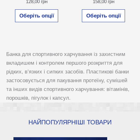
Діапазон
Діапазон
128,00
грн
158,00
грн
цін:
цін:
Цей
Цей
від
від
Оберіть опції
Оберіть опції
120,00 грн
151,00 грн
товар
товар
до
до
має
має
128,00 грн
158,00 грн
кілька
кілька
варіантів.
варіан
Банка для спортивного харчування із захистним
Параметри
Парам
вкладишем і контролем першого розкриття для
можна
можн
рідких, в’язких і сипких засобів. Пластикові банки
вибрати
вибра
застосовується для пакування протеїну, сумішей
на
на
та інших видів спортивного харчування: вітамінів,
сторінці
сторін
порошків, пігулок і капсул.
товару
товар
НАЙПОПУЛЯРНІШІ ТОВАРИ