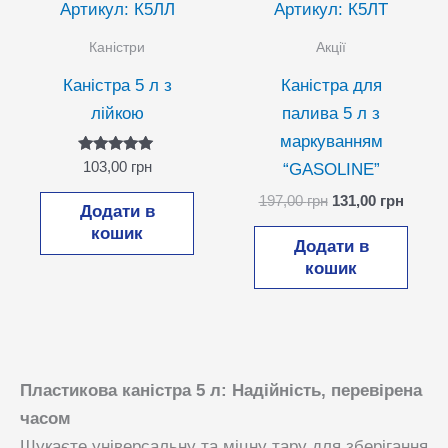
Артикул: К5ЛЛ
Артикул: К5ЛТ
Каністри
Акції
Каністра 5 л з
Каністра для
лійкою
палива 5 л з
маркуванням
Оцінено в
103,00
грн
“GASOLINE”
5.00
з 5
Оригінальна
Поточ
197,00
грн
131,00
грн
Додати в
ціна:
ціна:
кошик
197,00 грн.
131,00
Додати в
кошик
Пластикова каністра 5 л: Надійність, перевірена
часом
Шукаєте універсальну та міцну тару для зберігання