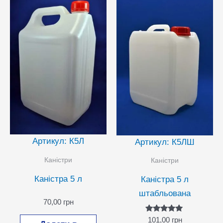
Артикул: К5Л
Артикул: К5ЛШ
Каністри
Каністри
Каністра 5 л
Каністра 5 л
штабльована
70,00
грн
Оцінено в
101,00
грн