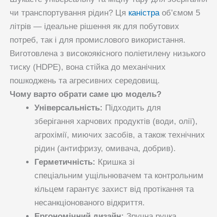
чи транспортування рідин? Ця
каністра
об’ємом 5
літрів — ідеальне рішення як для побутових
потреб, так і для промислового використання.
Виготовлена з високоякісного поліетилену низького
тиску (
HDPE
), вона стійка до механічних
пошкоджень та агресивних середовищ.
Чому варто обрати саме цю модель?
Універсальність:
Підходить для
зберігання
харчових продуктів
(води, олії),
агрохімії, миючих засобів, а також технічних
рідин (антифризу, омивача, добрив).
Герметичність:
Кришка зі
спеціальним
ущільнювачем та контрольним
кільцем
гарантує захист від протікання та
несанкціонованого відкриття.
Ергономічний дизайн:
Зручна ручка