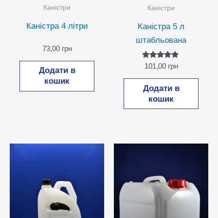
Каністри
Каністри
Каністра 4 літри
Каністра 5 л
штабльована
73,00
грн
Оцінено в
101,00
грн
Додати в
5.00
з 5
кошик
Додати в
кошик