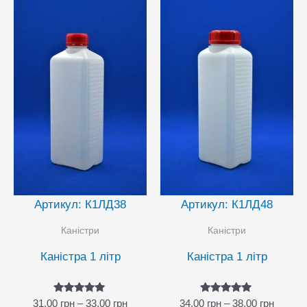
можн
вибра
на
сторін
товар
Артикул: К1ЛД38
Артикул: К1ЛД48
Каністри
Каністри
Каністра 1 літр
Каністра 1 літр
Оцінено в
Оцінено в
Діапазон
Діапаз
31,00
грн
–
33,00
грн
34,00
грн
–
38,00
грн