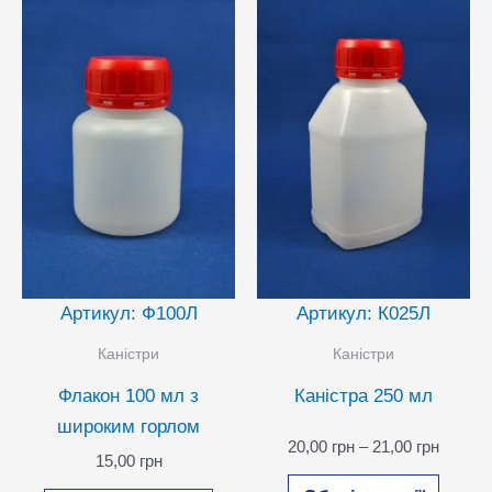
Артикул: Ф100Л
Артикул: К025Л
Каністри
Каністри
Флакон 100 мл з
Каністра 250 мл
широким горлом
Діапаз
20,00
грн
–
21,00
грн
15,00
грн
цін:
Цей
від