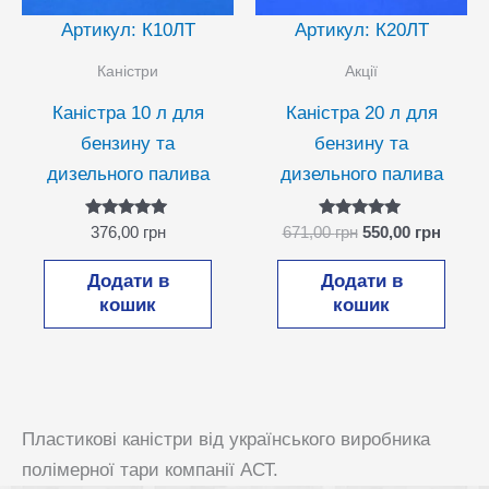
Артикул: К10ЛТ
Артикул: К20ЛТ
Каністри
Акції
Каністра 10 л для
Каністра 20 л для
бензину та
бензину та
дизельного палива
дизельного палива
Оцінено в
Оцінено в
Оригінальна
Поточ
376,00
грн
671,00
грн
550,00
грн
5.00
5.00
ціна:
ціна:
з 5
з 5
671,00 грн.
550,00
Додати в
Додати в
кошик
кошик
Пластикові каністри від українського виробника
полімерної тари компанії АСТ.