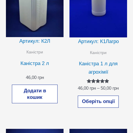
товар
Артикул: К2Л
Артикул: К1Лагро
Каністри
Каністри
Каністра 2 л
Каністра 1 л для
агрохімії
46,00
грн
Оцінено в
Діапаз
46,00
грн
–
50,00
грн
Додати в
5.00
цін:
з 5
Цей
кошик
від
Оберіть опції
46,00 г
товар
до
має
50,00 г
кілька
варіан