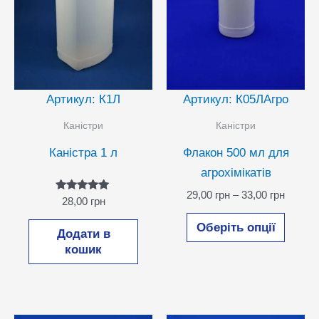
Артикул: К1Л
Артикул: К05ЛАгро
Каністри
Каністри
Каністра 1 л
Флакон 500 мл для
агрохімікатів
Діапаз
29,00
грн
–
33,00
грн
Оцінено в
28,00
грн
цін:
5.00
Цей
з 5
від
Оберіть опції
Додати в
29,00 г
товар
до
кошик
має
33,00 г
кілька
варіан
Парам