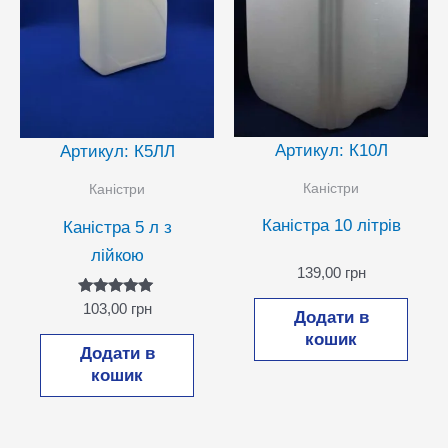
Артикул: К10Л
Артикул: К5ЛЛ
Каністри
Каністри
Каністра 10 літрів
Каністра 5 л з
лійкою
139,00
грн
Оцінено в
103,00
грн
Додати в
5.00
з 5
кошик
Додати в
кошик