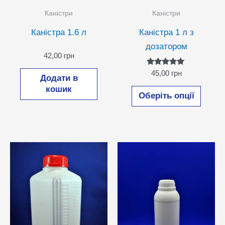
Каністри
Каністри
Каністра 1.6 л
Каністра 1 л з
дозатором
42,00
грн
Оцінено в
45,00
грн
Додати в
5.00
з 5
Цей
кошик
Оберіть опції
товар
має
кілька
варіан
Парам
можн
вибра
на
сторін