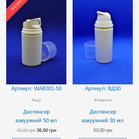
ЗНИЖКА
Артикул: WAB301-50
Артикул: ВД30
Акції
Флакони
Диспенсер
Диспенсер
вакуумний 50 мл
вакуумний 30 мл
Оригінальна
Поточна
46,00
грн
36,00
грн
53,00
грн
ціна:
ціна: