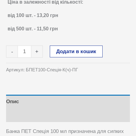
Ціна в залежності від кількості:
від 100
шт.
-
13,20
грн
від 500
шт.
-
11,50
грн
Банка
Додати в кошик
-
+
ПЕТ
Спеція
Артикул:
БПЕТ100-Спеція-К(ч)-ПГ
100
мл
кількість
Опис
Питання та Відповіді
Банка ПЕТ Спеція 100 мл призначена для сипких