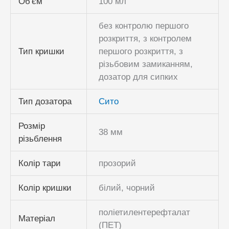
Об'єм
100 мл
без контролю першого
розкриття, з контролем
Тип кришки
першого розкриття, з
різьбовим замиканням,
дозатор для сипких
Тип дозатора
Сито
Розмір
38 мм
різьблення
Колір тари
прозорий
Колір кришки
білий, чорний
поліетилентерефталат
Матеріал
(ПЕТ)