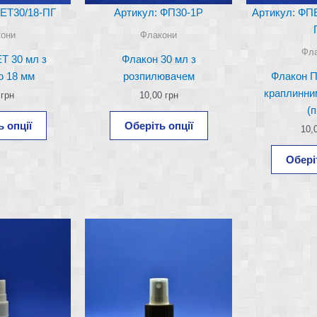
ЕТ30/18-ПГ
Артикул: ФП30-1Р
Артикул: ФП
они
Флакони
Фл
Т 30 мл з
Флакон 30 мл з
ю 18 мм
розпилювачем
Флакон П
краплинни
0
грн
10,00
грн
(
Цей
Цей
 опції
Оберіть опції
10,
товар
товар
має
має
Обері
кілька
кілька
варіантів.
варіантів.
Параметри
Параметри
можна
можна
вибрати
вибрати
на
на
сторінці
сторінці
товару
товару