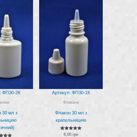
: ФП30-2К
Артикул: ФП30-1К
акони
Флакони
 30 мл з
Флакон 30 мл з
льницею
крапельницею
тичний)
Оцінено в
8,00
грн