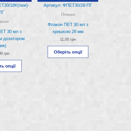
ЕТ30/18К(пиж)-
Артикул: ФПЕТ30/28-ПГ
ПГ
Пляшки
акони
Флакон ПЕТ 30 мл з
ЕТ 30 мл з
кришкою 28 мм
м дозатором
11,00
грн
пиж)
Цей
Оберіть опції
00
грн
товар
Цей
має
ть опції
товар
кілька
має
варіантів.
кілька
Параметри
варіантів.
можна
Параметри
вибрати
можна
на
вибрати
сторінці
на
товару
сторінці