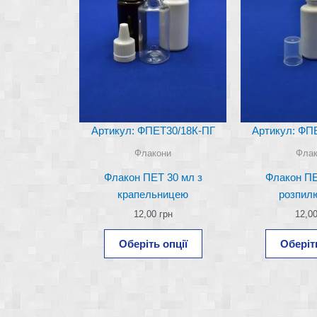
Артикул: ФПЕТ30/18К-ПГ
Артикул: ФП
Флакони
Флак
Флакон ПЕТ 30 мл з
Флакон ПЕ
крапельницею
розпил
12,00
грн
12,0
Цей
Оберіть опції
Оберіть
товар
має
кілька
варіантів.
Параметри