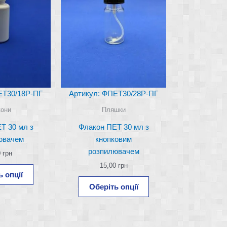
ЕТ30/18Р-ПГ
Артикул: ФПЕТ30/28Р-ПГ
они
Пляшки
Т 30 мл з
Флакон ПЕТ 30 мл з
ювачем
кнопковим
розпилювачем
0
грн
15,00
грн
Цей
 опції
товар
Цей
Оберіть опції
має
товар
кілька
має
варіантів.
кілька
Параметри
варіантів.