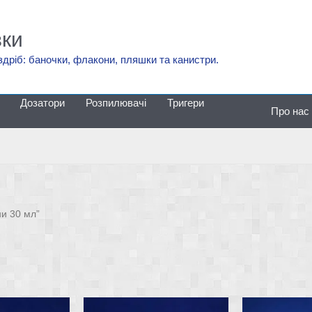
вки
здріб: баночки, флакони, пляшки та канистри.
Дозатори
Розпилювачі
Тригери
Про нас
ни 30 мл”