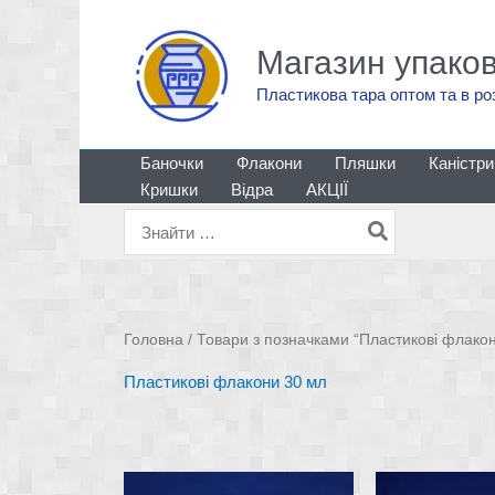
Перейти
до
Магазин упако
вмісту
Пластикова тара оптом та в ро
Баночки
Флакони
Пляшки
Каністри
Кришки
Відра
АКЦІЇ
Пошук
для:
Головна
/ Товари з позначками “Пластикові флако
Пластикові флакони 30 мл