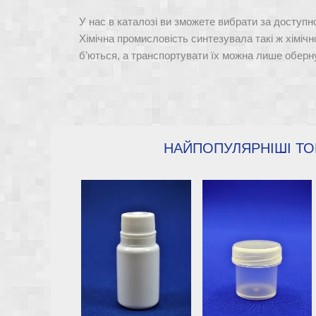
можна
У нас в каталозі ви зможете вибрати за доступн
вибрати
Хімічна промисловість синтезувала такі ж хімічно
на
б’ються, а транспортувати їх можна лише обер
сторінці
товару
НАЙПОПУЛЯРНІШІ ТО