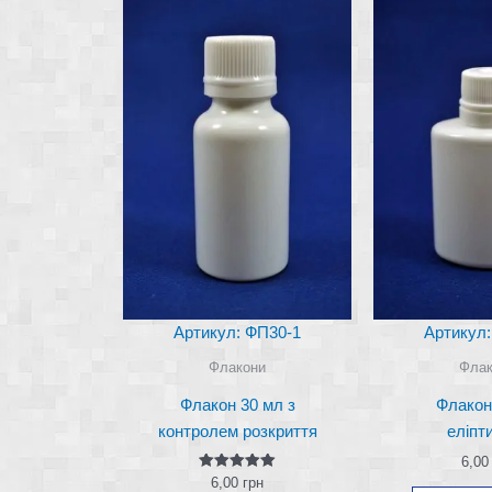
Артикул: ФП30-1
Артикул:
Флакони
Флак
Флакон 30 мл з
Флакон
контролем розкриття
еліпт
6,0
Оцінено в
6,00
грн