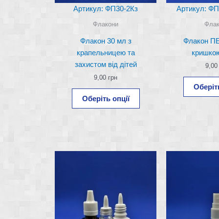
Артикул: ФП30-2Кз
Артикул: ФП
Флакони
Флак
Флакон 30 мл з
Флакон ПЕ
крапельницею та
кришко
захистом від дітей
9,0
9,00
грн
Оберіть
Цей
Оберіть опції
товар
має
кілька
варіантів.
Параметри
можна
вибрати
на
сторінці
товару