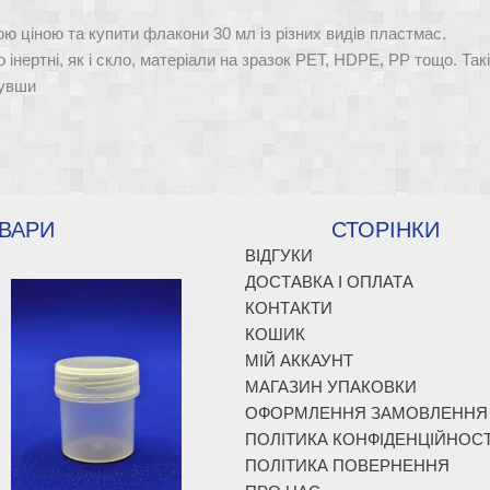
можна
Параметри
ою ціною та купити флакони 30 мл із різних видів пластмас.
вибрати
можна
 інертні, як і скло, матеріали на зразок PET, HDPE, PP тощо. Так
на
вибрати
нувши
сторінці
на
товару
сторінці
товару
ВАРИ
СТОРІНКИ
ВІДГУКИ
ДОСТАВКА І ОПЛАТА
КОНТАКТИ
КОШИК
МІЙ АККАУНТ
МАГАЗИН УПАКОВКИ
ОФОРМЛЕННЯ ЗАМОВЛЕННЯ
ПОЛІТИКА КОНФІДЕНЦІЙНОСТ
ПОЛІТИКА ПОВЕРНЕННЯ