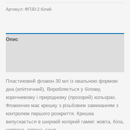
мл
Артикул:
ФП30-2 білий
еліптичний
кількість
Опис
Відгуки (0)
Питання та Відповіді
Пластиковий флакон 30 мл із овальною формою
дна (еліптичний). Виробляється у білому,
коричневому і природному (прозорий) кольорах.
Флакончик має кришку з різьбовим замиканням з
контролем першого розкриття. Кришка
випускається в широкій колірній гаммі: жовта, біла,
червона, зелена, синя.