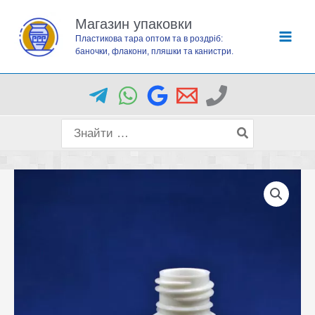
Перейти
Магазин упаковки
до
Пластикова тара оптом та в роздріб:
вмісту
баночки, флакони, пляшки та канистри.
Пошук
для: