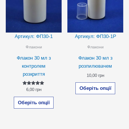
Артикул: ФП30-1
Артикул: ФП30-1Р
Флакони
Флакони
Флакон 30 мл з
Флакон 30 мл з
контролем
розпилювачем
розкриття
10,00
грн
Цей
Оберіть опції
Оцінено в
6,00
грн
товар
5.00
з 5
Цей
має
Оберіть опції
товар
кілька
має
варіан
кілька
Парам