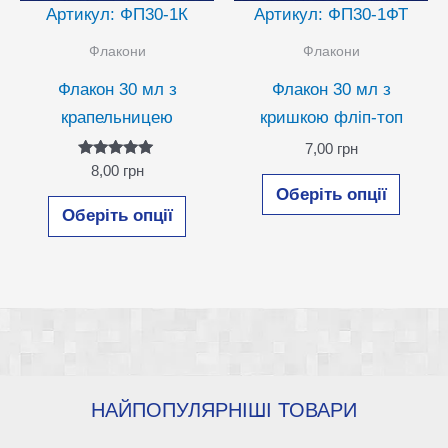
Артикул: ФП30-1К
Артикул: ФП30-1ФТ
Флакони
Флакони
Флакон 30 мл з
Флакон 30 мл з
крапельницею
кришкою фліп-топ
7,00
грн
Оцінено в
8,00
грн
Цей
5.00
Оберіть опції
з 5
Цей
товар
Оберіть опції
товар
має
має
кілька
кілька
варіан
варіантів.
Парам
Параметри
можн
можна
вибра
вибрати
на
НАЙПОПУЛЯРНІШІ ТОВАРИ
на
сторін