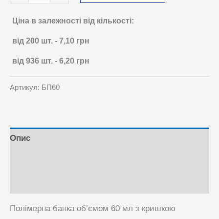
60
мл
Ціна в залежності від кількості:
з
від 200
шт.
-
7,10
грн
контролем
розкриття
від 936
шт.
-
6,20
грн
кількість
Артикул:
БП60
Опис
Відгуки (0)
Питання та Відповіді
Полімерна банка об’ємом 60 мл з кришкою