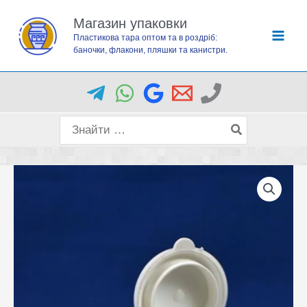
Перейти
Магазин упаковки
до
Пластикова тара оптом та в роздріб:
вмісту
баночки, флакони, пляшки та канистри.
Пошук
для: