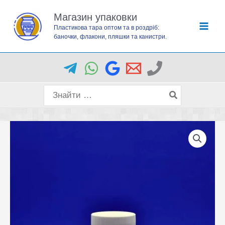
Перейти
Магазин упаковки
до
Пластикова тара оптом та в роздріб:
вмісту
баночки, флакони, пляшки та канистри.
Пошук
для: