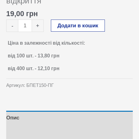
відкриття
19,00
грн
Банка
Додати в кошик
-
+
ПЕТ
150
Ціна в залежності від кількості:
мл
від 100
шт.
-
13,80
грн
з
контролем
від 400
шт.
-
12,10
грн
відкриття
кількість
Артикул:
БПЕТ150-ПГ
Опис
Відгуки (0)