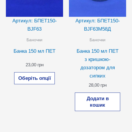
Артикул: БПЕТ150-
Артикул: БПЕТ150-
BJF63
BJF63М58Д
Баночки
Баночки
Банка 150 мл ПЕТ
Банка 150 мл ПЕТ
з кришкою-
23,00
грн
дозатором для
Цей
сипких
Оберіть опції
товар
28,00
грн
має
кілька
Додати в
кошик
варіантів.
Параметри
можна
вибрати