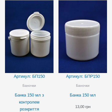
на
сторінці
товару
Артикул: БП150
Артикул: БПР150
Баночки
Баночки
Банка 150 мл з
Банка 150 мл
контролем
13,00
грн
розкриття