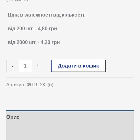
Ціна в залежності від кількості:
від 200
шт.
-
4,80
грн
від 2000
шт.
-
4,20
грн
Флакон
Додати в кошик
-
+
10
мл
Артикул:
ФП10-2Кз(б)
з
крапельницею
та
захистом
Опис
від
Відгуки (0)
дітей