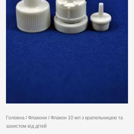
Головна
/
Флакони
/ Флакон 10 мл з крапельницею та
захистом від дітей