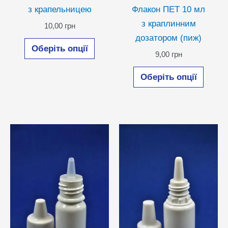
з крапельницею
Флакон ПЕТ 10 мл
з краплинним
10,00
грн
дозатором (пиж)
Цей
Оберіть опції
товар
9,00
грн
має
Цей
Оберіть опції
кілька
товар
варіантів.
має
Параметри
кілька
можна
варіан
вибрати
Парам
на
можн
сторінці
вибра
товару
на
сторін
товар