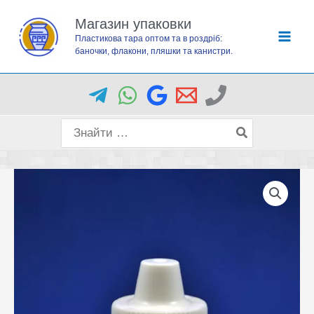
Перейти
Магазин упаковки
до
Пластикова тара оптом та в роздріб:
вмісту
баночки, флакони, пляшки та канистри.
Пошук
для: