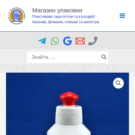
Перейти
Магазин упаковки
до
Пластикова тара оптом та в роздріб:
вмісту
баночки, флакони, пляшки та канистри.
Пошук
для: