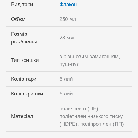
Вид тари
Флакон
Об'єм
250 мл
Розмір
28 мм
різьблення
з різьбовим замиканням,
Тип кришки
пуш-пул
Колір тари
білий
Колір кришки
білий
поліетилен (ПЕ),
Матеріал
поліетилен низького тиску
(HDPE), поліпропілен (ПП)