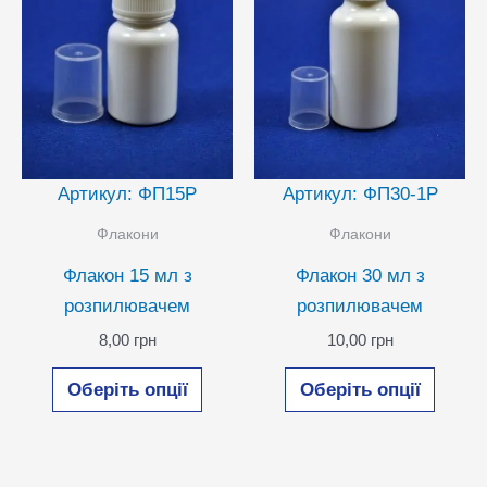
сторінці
сторін
товару
товар
Артикул: ФП15Р
Артикул: ФП30-1Р
Флакони
Флакони
Флакон 15 мл з
Флакон 30 мл з
розпилювачем
розпилювачем
8,00
грн
10,00
грн
Цей
Цей
Оберіть опції
Оберіть опції
товар
товар
має
має
кілька
кілька