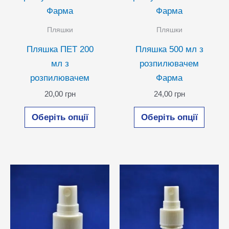
Фарма
Фарма
Пляшки
Пляшки
Пляшка ПЕТ 200
Пляшка 500 мл з
мл з
розпилювачем
розпилювачем
Фарма
20,00
грн
24,00
грн
Цей
Цей
Оберіть опції
Оберіть опції
товар
товар
має
має
кілька
кілька
варіантів.
варіан
Параметри
Парам
можна
можн
вибрати
вибра
на
на