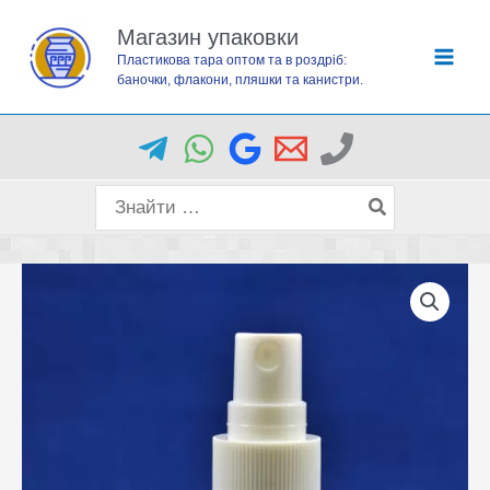
Перейти
Магазин упаковки
до
Пластикова тара оптом та в роздріб:
вмісту
баночки, флакони, пляшки та канистри.
Пошук
для: