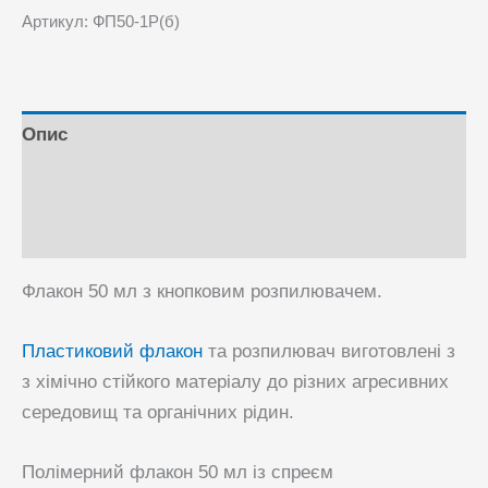
мл
Артикул:
ФП50-1Р(б)
з
розпилювачем
кількість
Опис
Відгуки (0)
Питання та Відповіді
Флакон 50 мл з кнопковим розпилювачем.
Пластиковий флакон
та розпилювач виготовлені ​​з
з хімічно стійкого матеріалу до різних агресивних
середовищ та органічних рідин.
Полімерний флакон 50 мл із спреєм