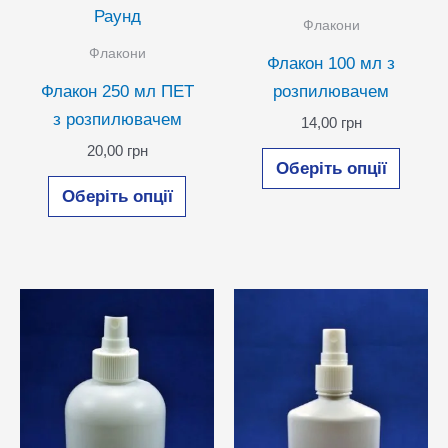
Раунд
Флакони
Флакони
Флакон 100 мл з
Флакон 250 мл ПЕТ
розпилювачем
з розпилювачем
14,00
грн
Цей
20,00
грн
Оберіть опції
Цей
товар
Оберіть опції
товар
має
має
кілька
кілька
варіан
варіантів.
Парам
Параметри
можн
можна
вибра
вибрати
на
на
сторін
сторінці
товар