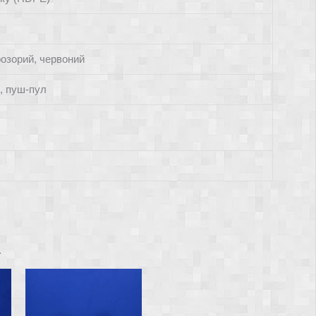
розорий, червоний
, пуш-пул
…