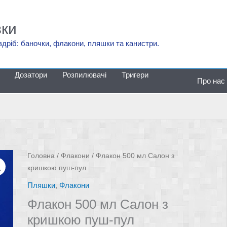
вки
здріб: баночки, флакони, пляшки та канистри.
Дозатори
Розпилювачі
Тригери
Про нас
Головна
/
Флакони
/ Флакон 500 мл Салон з
кришкою пуш-пул
Пляшки
,
Флакони
Флакон 500 мл Салон з
кришкою пуш-пул