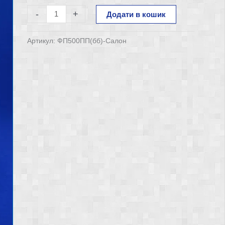
Флакон
-
+
Додати в кошик
500
мл
Артикул:
ФП500ПП(бб)-Салон
Салон
з
кришкою
пуш-
пул
кількість