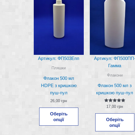
Артикул: ФП503Епп
Артикул: ФП500ПП
Гамма
Пляшки
Флакони
Флакон 500 мл
HDPE з кришкою
Флакон 500 мл з
пуш-пул
кришкою пуш-пул
26,00
грн
Оцінено в
17,00
грн
Цей
5.00
Оберіть
з 5
товар
опції
Оберіть
має
опції
кілька