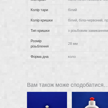
Колір тари
білий
Колір кришки
білий, біло-червоний, п
Тип кришки
з різьбовим замиканням
Розмір
28 мм
різьблення
Форма дна
коло
Вам також може сподобатися