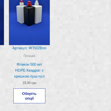
-
Артикул: ФП502Впп
Пляшки
Флакон 500 мл
HDPE Квадрат з
кришкою пуш-пул
33,00
грн
Цей
Оберіть
Цей
товар
опції
товар
має
має
кілька