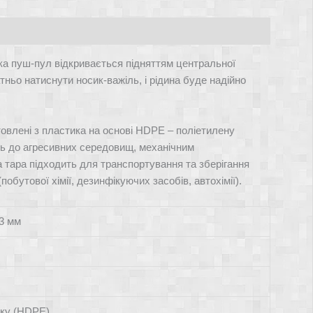
а пуш-пул відкривається підняттям центральної
ньо натиснути носик-важіль, і рідина буде надійно
овлені з пластика на основі HDPE – поліетилену
сть до агресивних середовищ, механічним
 тара підходить для транспортування та зберігання
побутової хімії, дезинфікуючих засобів, автохімії).
33 мм
ску (HDPE)