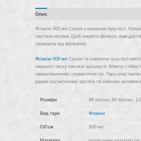
Опис
Відгуки (0)
Питання та Відповіді
Флакон 500 мл Салон з кришкою пуш-пул. Кришк
частини носика. Щоб закрити флакон, вам достат
захищена від витікання.
Флакон 500 мл
Салон та ковпачок пуш-пул вигот
низького тиску високої щільності. Мають стійкі
навантаженням і герметичністю. Така пластикова
рідких косметичних засобів та хімічних речовин (
Розміри
80 &times; 80 &times; 1
Вид тари
Флакон
Об'єм
500 мл
Матеріал
поліетилен низького ти