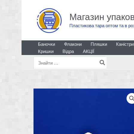
Перейти
до
Магазин упако
вмісту
Пластикова тара оптом та в ро
Баночки
Флакони
Пляшки
Каністри
Кришки
Відра
АКЦІЇ
Пошук
для: