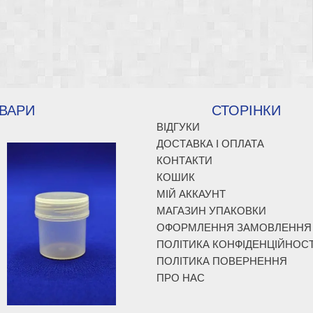
кілька
варіантів.
варіантів.
Параметри
Параметри
можна
можна
вибрати
вибрати
на
на
сторінці
сторінці
товару
ВАРИ
СТОРІНКИ
товару
ВІДГУКИ
ДОСТАВКА І ОПЛАТА
КОНТАКТИ
КОШИК
МІЙ АККАУНТ
МАГАЗИН УПАКОВКИ
ОФОРМЛЕННЯ ЗАМОВЛЕННЯ
ПОЛІТИКА КОНФІДЕНЦІЙНОСТ
ПОЛІТИКА ПОВЕРНЕННЯ
ПРО НАС