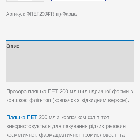
ПЕТ
200
Артикул:
ФПЕТ200ФТ(пп)-Фарма
мл
з
кришкою
фліп-
Опис
топ
Відгуки (0)
кількість
Питання та Відповіді
Прозора пляшка ПЕТ 200 мл циліндричної форми з
кришкою фліп-топ (ковпачок з відкидним верхом).
Пляшка ПЕТ
200 мл з ковпачком фліп-топ
використовується для пакування рідких речовин
косметичної, фармацевтичної промисловості та