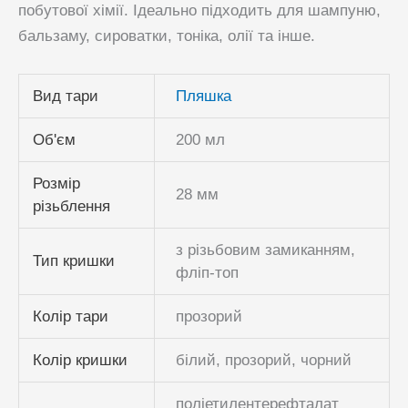
побутової хімії. Ідеально підходить для шампуню,
бальзаму, сироватки, тоніка, олії та інше.
Вид тари
Пляшка
Об'єм
200 мл
Розмір
28 мм
різьблення
з різьбовим замиканням,
Тип кришки
фліп-топ
Колір тари
прозорий
Колір кришки
білий, прозорий, чорний
поліетилентерефталат