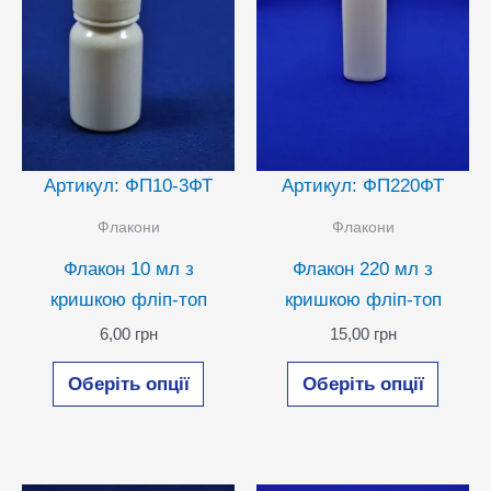
сторінці
сторін
товару
товар
Артикул: ФП10-3ФТ
Артикул: ФП220ФТ
Флакони
Флакони
Флакон 10 мл з
Флакон 220 мл з
кришкою фліп-топ
кришкою фліп-топ
6,00
грн
15,00
грн
Цей
Цей
Оберіть опції
Оберіть опції
товар
товар
має
має
кілька
кілька
варіантів.
варіан