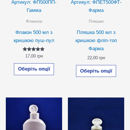
Артикул: ФП500ПП-
Артикул: ФПЕТ500ФТ-
Гамма
Фарма
Флакони
Пляшки
Флакон 500 мл з
Пляшка 500 мл з
кришкою пуш-пул
кришкою фліп-топ
Фарма
Оцінено в
17,00
грн
22,00
грн
5.00
з 5
Цей
Цей
Оберіть опції
Оберіть опції
товар
товар
має
має
кілька
кілька
варіантів.
варіан
Параметри
Парам
можна
можн
вибрати
вибра
на