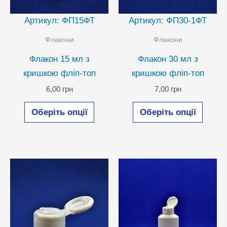
Артикул: ФП15ФТ
Артикул: ФП30-1ФТ
Флакони
Флакони
Флакон 15 мл з
Флакон 30 мл з
кришкою фліп-топ
кришкою фліп-топ
6,00
грн
7,00
грн
Цей
Цей
Оберіть опції
Оберіть опції
товар
товар
має
має
кілька
кілька
варіантів.
варіан
Параметри
Парам
можна
можн
вибрати
вибра
на
на