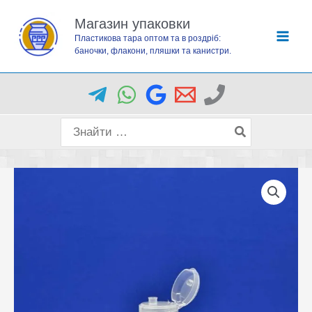
Перейти
Магазин упаковки
до
Пластикова тара оптом та в роздріб:
вмісту
баночки, флакони, пляшки та канистри.
Пошук
для: