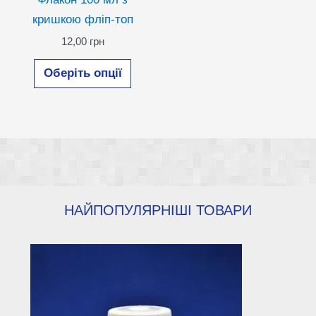
кришкою фліп-топ
12,00
грн
Цей
Оберіть опції
товар
має
кілька
варіантів.
Параметри
можна
вибрати
НАЙПОПУЛЯРНІШІ ТОВАРИ
на
сторінці
товару