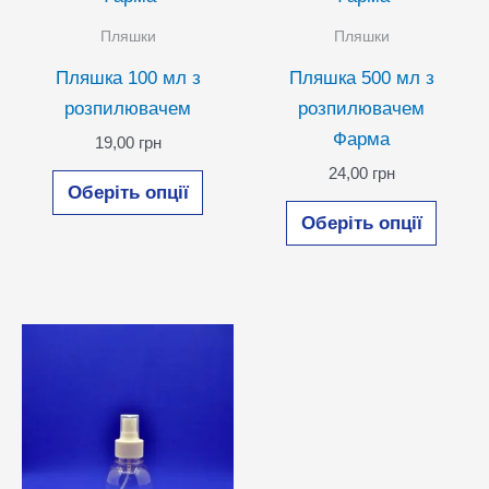
Пляшки
Пляшки
Пляшка 100 мл з
Пляшка 500 мл з
розпилювачем
розпилювачем
Фарма
19,00
грн
Цей
24,00
грн
Оберіть опції
товар
Цей
Оберіть опції
має
товар
кілька
має
варіантів.
кілька
Параметри
варіан
можна
Парам
вибрати
можн
на
вибра
сторінці
на
товару
сторін