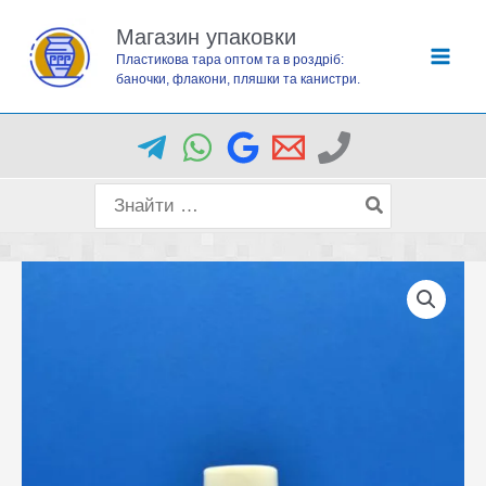
Перейти
Магазин упаковки
до
Пластикова тара оптом та в роздріб:
вмісту
баночки, флакони, пляшки та канистри.
Пошук
для: