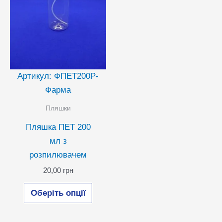
товар
Артикул: ФПЕТ200Р-
Фарма
Пляшки
Пляшка ПЕТ 200
мл з
розпилювачем
20,00
грн
Цей
Оберіть опції
товар
має