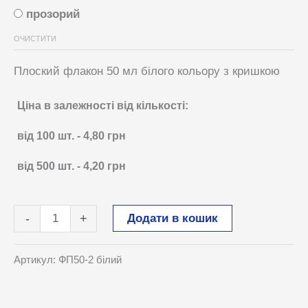
прозорий
ОЧИСТИТИ
Плоский флакон 50 мл білого кольору з кришкою
Ціна в залежності від кількості:
від 100
шт.
-
4,80
грн
від 500
шт.
-
4,20
грн
Флакон
Додати в кошик
-
+
50
мл
Артикул:
ФП50-2 білий
еліптичний
кількість