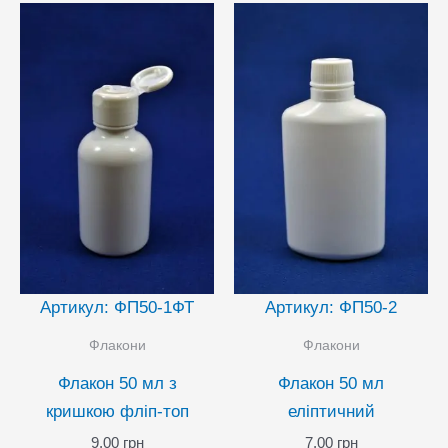
Артикул: ФП50-1ФТ
Артикул: ФП50-2
Флакони
Флакони
Флакон 50 мл з
Флакон 50 мл
кришкою фліп-топ
еліптичний
9,00
грн
7,00
грн