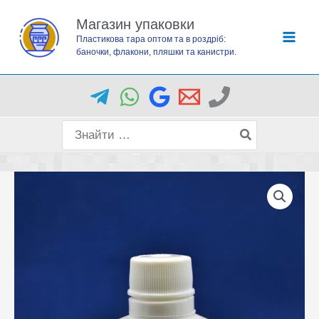
Перейти
Магазин упаковки
до
Пластикова тара оптом та в роздріб:
вмісту
баночки, флакони, пляшки та канистри.
Пошук
для: