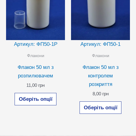
товару
Артикул: ФП50-1Р
Артикул: ФП50-1
Флакони
Флакони
Флакон 50 мл з
Флакон 50 мл з
розпилювачем
контролем
розкриття
11,00
грн
Цей
8,00
грн
Оберіть опції
товар
Цей
Оберіть опції
має
товар
кілька
має
варіантів.
кілька