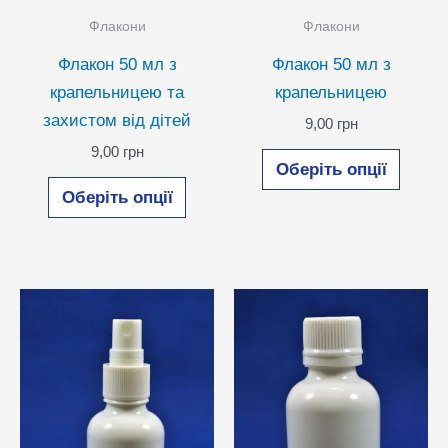
Флакони
Флакони
Флакон 50 мл з
Флакон 50 мл з
крапельницею та
крапельницею
захистом від дітей
9,00
грн
Цей
9,00
грн
Оберіть опції
Цей
товар
Оберіть опції
товар
має
має
кілька
кілька
варіан
варіантів.
Парам
Параметри
можн
можна
вибра
вибрати
на
на
сторін
сторінці
товар